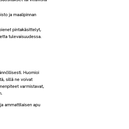
isto ja maalipinnan
ienet pintakäsittelyt,
etta tulevaisuudessa.
nnöllisesti. Huomioi
ä, sillä ne voivat
imenpiteet varmistavat,
n.
 ja ammattilaisen apu