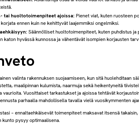
eistä.
- tai huoltotoimenpiteet ajoissa:
Pienet viat, kuten ruosteen po
 korjata ennen kuin ne kehittyvät laajemmiksi ongelmiksi.
aehkäisyyn:
Säännölliset huoltotoimenpiteet, kuten puhdistus ja p
än katon hyvässä kunnossa ja vähentävät isompien korjausten tarv
nveto
ainen valinta rakennuksen suojaamiseen, kun sitä huolehditaan sää
etta, maalipinnan kulumista, naarmuja sekä heikentyneitä tiivisteit
vaurioita. Vuosittaiset tarkastukset ja ajoissa tehtävät korjausto
kennusta parhaalla mahdollisella tavalla vielä vuosikymmenten aja
ostasi – ennaltaehkäisevät toimenpiteet maksavat itsensä takaisin,
n kunto pysyy optimaalisena.