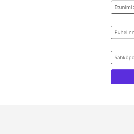
käynti!
Puhelinnu
 kunnon. Saat suosituksen parhaasta
si
kiinteähintaisen tarjouksen
ja
Sähköposti
än.
isimman pian.