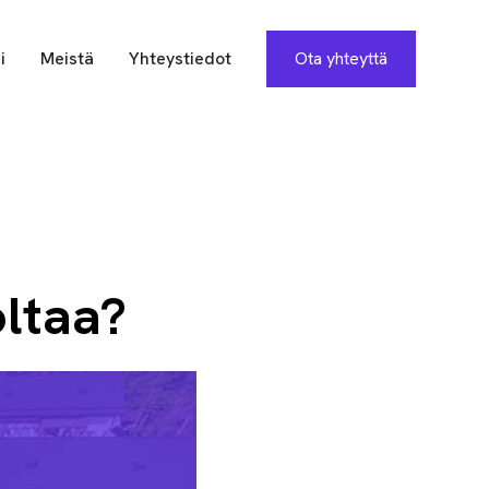
i
Meistä
Yhteystiedot
Ota yhteyttä
oltaa?