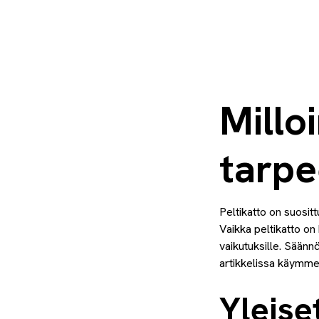
Millo
tarpe
Peltikatto on suosit
Vaikka peltikatto on
vaikutuksille. Säänn
artikkelissa käymme 
Yleise