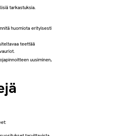
siä tarkastuksia.
nnitä huomiota erityisesti
iteltavaa teettää
vauriot.
ojapinnoitteen uusiminen,
ejä
et:
 suositukset tarvittavista