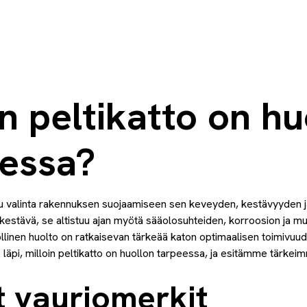
in peltikatto on hu
essa?
tu valinta rakennuksen suojaamiseen sen keveyden, kestävyyden ja
 kestävä, se altistuu ajan myötä sääolosuhteiden, korroosion ja mu
öllinen huolto on ratkaisevan tärkeää katon optimaalisen toimivu
läpi, milloin peltikatto on huollon tarpeessa, ja esitämme tärkei
t vauriomerkit