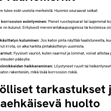
ve tulee esiin useista merkeistä. Huomioi seuraavat seikat:
 korroosion esiintyminen:
Pienet ruostepisarat tai laajemmat ko
te on kulunut. Erityisesti merenrantakaupungeissa tai kosteissa o
akäsittelyn kuluminen:
Jos katon pinta näyttää haalistuneelta, kuo
ut irrota, on aika harkita pintakäsittelyn uusimista.
aarmut:
Fyysiset vauriot, kuten naarmut ja lommat, voivat altista
osteuden pääsylle.
 kiinnikkeiden heikkeneminen:
Löystyneet ruuvit tai heikentyneet 
ton rakenteisiin, mikä lisää korroosion riskiä.
lliset tarkastukset 
taehkäisevä huolto