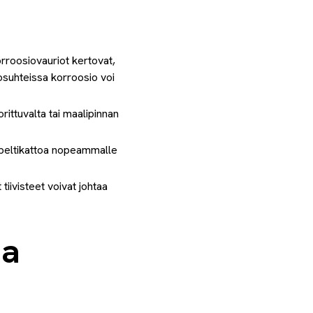
rroosiovauriot kertovat,
losuhteissa korroosio voi
rittuvalta tai maalipinnan
a peltikattoa nopeammalle
tiivisteet voivat johtaa
ja