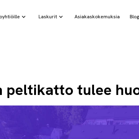
oyhtiöille
Laskurit
Asiakaskokemuksia
Blog
n peltikatto tulee hu