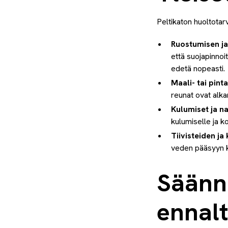
Peltikaton huoltotar
Ruostumisen ja
että suojapinnoi
edetä nopeasti.
Maali- tai pint
reunat ovat alkan
Kulumiset ja n
kulumiselle ja k
Tiivisteiden ja
veden pääsyyn ka
Säännö
ennal