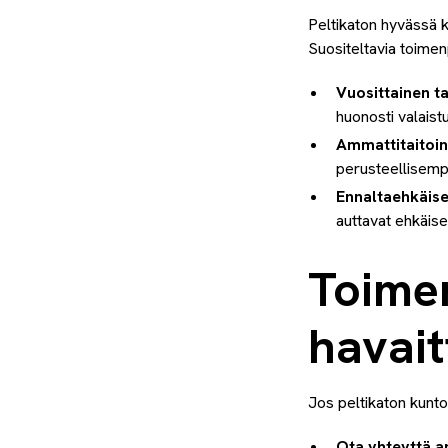
Peltikaton hyvässä k
Suositeltavia toimenp
Vuosittainen t
huonosti valaistui
Ammattitaitoine
perusteellisempi
Ennaltaehkäise
auttavat ehkäise
Toime
havai
Jos peltikaton kunto
Ota yhteyttä a