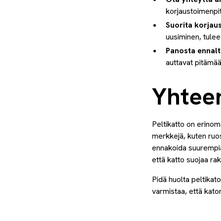
korjaustoimenpit
Suorita korjaus
uusiminen, tulee
Panosta ennalt
auttavat pitämä
Yhtee
Peltikatto on erinom
merkkejä, kuten ruost
ennakoida suurempia 
että katto suojaa ra
Pidä huolta peltikat
varmistaa, että kato