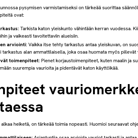
unnossa pysymisen varmistamiseksi on tärkeää suorittaa säännölli
iteitä ovat:
arkastus:
Tarkista katon yleiskunto vähintään kerran vuodessa. Kii
hin ja vaikeasti tavoitettaviin alueisiin.
n arviointi:
Vaikka itse tehty tarkastus antaa yleiskuvan, on suos
 tarkastus alan ammattilaisella, joka osaa huomata myös piilevät 
vät toimenpiteet:
Pienet korjaustoimenpiteet, kuten maalin ja su
mään suurempia vaurioita ja pidentävät katon käyttöikää.
npiteet vauriomerkk
ttaessa
 alkaa heiketä, on tärkeää toimia nopeasti. Huomioi seuraavat ohje
mmattilaiseen:
Asiantuntija osaa arvioida vauriot tarkasti ja antaa