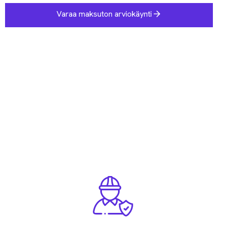
Varaa maksuton arviokäynti
Katso referenssit