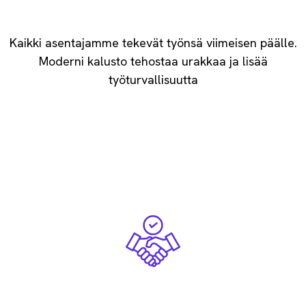
Ammattitaitoiset asentajat
Kaikki asentajamme tekevät työnsä viimeisen päälle.
Moderni kalusto tehostaa urakkaa ​ja lisää
työturvallisuutta
Rehellisyys maan perii