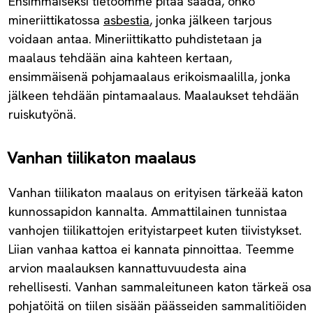
Ensimmäiseksi tietoomme pitää saada, onko
mineriittikatossa
asbestia
, jonka jälkeen tarjous
voidaan antaa. Mineriittikatto puhdistetaan ja
maalaus tehdään aina kahteen kertaan,
ensimmäisenä pohjamaalaus erikoismaalilla, jonka
jälkeen tehdään pintamaalaus. Maalaukset tehdään
ruiskutyönä.
Vanhan tiilikaton maalaus
Vanhan tiilikaton maalaus on erityisen tärkeää katon
kunnossapidon kannalta. Ammattilainen tunnistaa
vanhojen tiilikattojen erityistarpeet kuten tiivistykset.
Liian vanhaa kattoa ei kannata pinnoittaa. Teemme
arvion maalauksen kannattuvuudesta aina
rehellisesti. Vanhan sammaleituneen katon tärkeä osa
pohjatöitä on tiilen sisään päässeiden sammalitiöiden