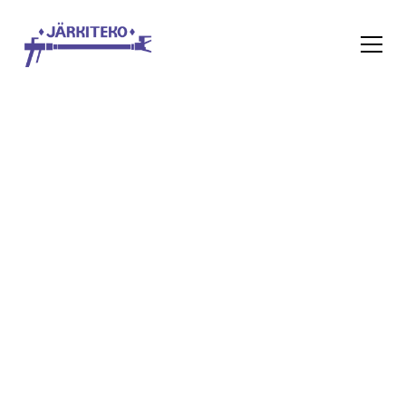
Tiilikaton pinnoitus Vantaa
Tiilikaton pinnoitukset Vantaan
seudulla järkihintaan