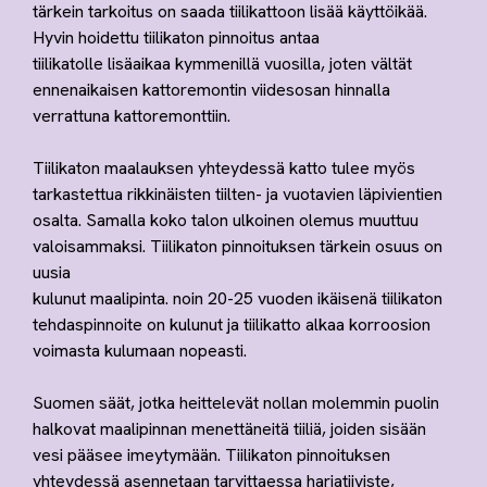
tärkein tarkoitus on saada tiilikattoon lisää käyttöikää.
Hyvin hoidettu tiilikaton pinnoitus antaa
tiilikatolle lisäaikaa kymmenillä vuosilla, joten vältät
ennenaikaisen kattoremontin viidesosan hinnalla
verrattuna kattoremonttiin.
Tiilikaton maalauksen yhteydessä katto tulee myös
tarkastettua rikkinäisten tiilten- ja vuotavien läpivientien
osalta. Samalla koko talon ulkoinen olemus muuttuu
valoisammaksi. Tiilikaton pinnoituksen tärkein osuus on
uusia
kulunut maalipinta. noin 20-25 vuoden ikäisenä tiilikaton
tehdaspinnoite on kulunut ja tiilikatto alkaa korroosion
voimasta kulumaan nopeasti.
Suomen säät, jotka heittelevät nollan molemmin puolin
halkovat maalipinnan menettäneitä tiiliä, joiden sisään
vesi pääsee imeytymään. Tiilikaton pinnoituksen
yhteydessä asennetaan tarvittaessa harjatiiviste,