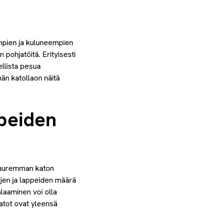
empien ja kuluneempien
 pohjatöitä. Erityisesti
ellista pesua
än katollaon näitä
ppeiden
ä.Suuremman katon
jen ja lappeiden määrä
alaaminen voi olla
katot ovat yleensä