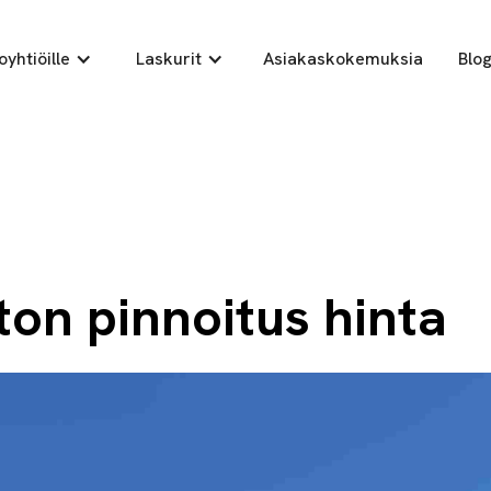
oyhtiöille
Laskurit
Asiakaskokemuksia
Blog
aton pinnoitus hinta