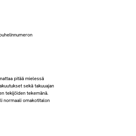
, puhelinnumeron
nnattaa pitää mielessä
vakuutukset sekä takuuajan
ten tekijöiden tekemänä.
eli normaali omakotitalon