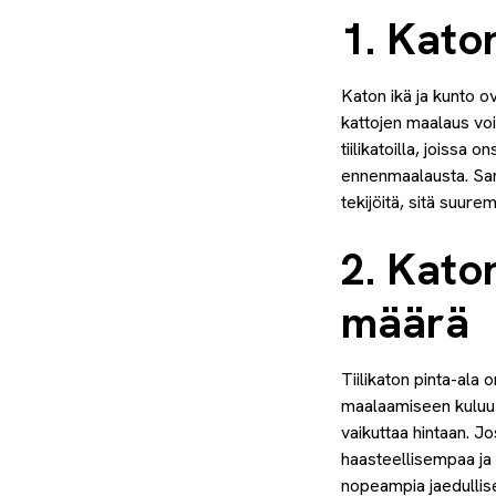
1. Kato
Katon ikä ja kunto o
kattojen maalaus voi
tiilikatoilla, joissa
ennenmaalausta. Sam
tekijöitä, sitä suur
2. Kato
määrä
Tiilikaton pinta-ala 
maalaamiseen kuluu 
vaikuttaa hintaan. J
haasteellisempaa ja 
nopeampia jaedullis