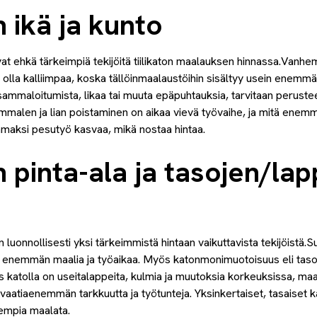
n ikä ja kunto
vat ehkä tärkeimpiä tekijöitä tiilikaton maalauksen hinnassa.Vanh
 olla kalliimpaa, koska tällöinmaalaustöihin sisältyy usein enemmän
 onsammaloitumista, likaa tai muuta epäpuhtauksia, tarvitaan peruste
malen ja lian poistaminen on aikaa vievä työvaihe, ja mitä enemm
emmaksi pesutyö kasvaa, mikä nostaa hintaa.
n pinta-ala ja tasojen/la
on luonnollisesti yksi tärkeimmistä hintaan vaikuttavista tekijöist
enemmän maalia ja työaikaa. Myös katonmonimuotoisuus eli taso
os katolla on useitalappeita, kulmia ja muutoksia korkeuksissa, ma
vaatiaenemmän tarkkuutta ja työtunteja. Yksinkertaiset, tasaiset 
empia maalata.