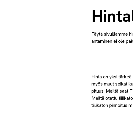
Hinta
Täytä sivuillamme
h
antaminen ei ole pak
Hinta on yksi tärkeä 
myös muut seikat kut
pituus. Meiltä saat 
Meiltä otettu tiilika
tiilikaton pinnoitus