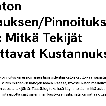
aton
auksen/Pinnoituk
: Mitkä Tekijät
ttavat Kustannuks
s/pinnoitus on erinomainen tapa pidentää katon käyttöikää, suojata 
, kuten muidenkin kattojen maalauksessa, myöstiilikaton maalaukse
n useista tekijöistä. Tässäblogitekstissä käymme läpi, mitkä asiat v
shintaan,jotta saat paremman käsityksen siitä, mitä kannattaa ot