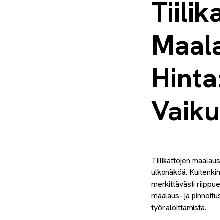
Tiilik
Maal
Hinta
Vaiku
Tiilikattojen maalau
ulkonäköä. Kuitenkin
merkittävästi riippue
maalaus- ja pinnoitu
työnaloittamista.