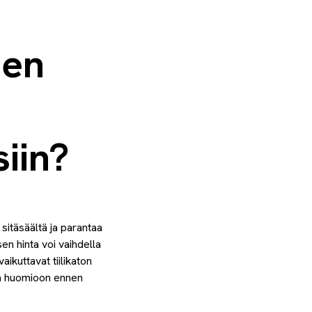
sen
iin?
sitäsäältä ja parantaa
n hinta voi vaihdella
aikuttavat tiilikaton
taa huomioon ennen