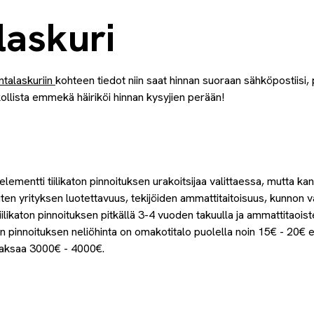
laskuri
intalaskuriin
kohteen tiedot niin saat hinnan suoraan sähköpostiisi
ollista emmekä häiriköi hinnan kysyjien perään!
elementti tiilikaton pinnoituksen urakoitsijaa valittaessa, mutta ka
en yrityksen luotettavuus, tekijöiden ammattitaitoisuus, kunnon 
Tiilikaton pinnoituksen pitkällä 3-4 vuoden takuulla ja ammattitaois
ton pinnoituksen neliöhinta on omakotitalo puolella noin 15€ - 20€ 
 maksaa 3000€ - 4000€.