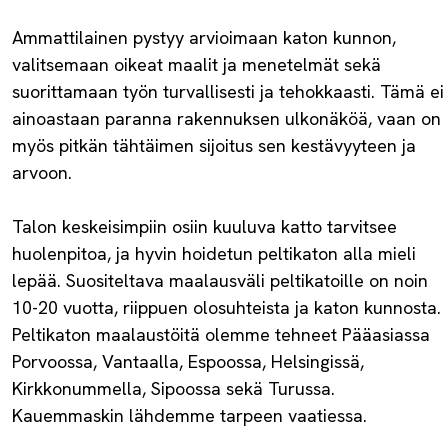
Ammattilainen pystyy arvioimaan katon kunnon,
valitsemaan oikeat maalit ja menetelmät sekä
suorittamaan työn turvallisesti ja tehokkaasti. Tämä ei
ainoastaan paranna rakennuksen ulkonäköä, vaan on
myös pitkän tähtäimen sijoitus sen kestävyyteen ja
arvoon.
Talon keskeisimpiin osiin kuuluva katto tarvitsee
huolenpitoa, ja hyvin hoidetun peltikaton alla mieli
lepää. Suositeltava maalausväli peltikatoille on noin
10-20 vuotta, riippuen olosuhteista ja katon kunnosta.
Peltikaton maalaustöitä olemme tehneet Pääasiassa
Porvoossa, Vantaalla, Espoossa, Helsingissä,
Kirkkonummella, Sipoossa sekä Turussa.
Kauemmaskin lähdemme tarpeen vaatiessa.