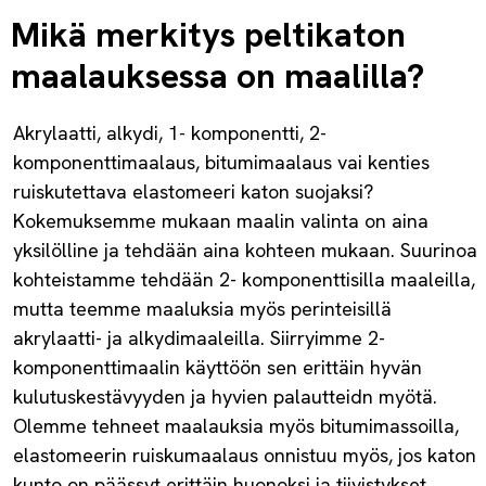
Mikä merkitys peltikaton
maalauksessa on maalilla?
Akrylaatti, alkydi, 1- komponentti, 2-
komponenttimaalaus, bitumimaalaus vai kenties
ruiskutettava elastomeeri katon suojaksi?
Kokemuksemme mukaan maalin valinta on aina
yksilölline ja tehdään aina kohteen mukaan. Suurinoa
kohteistamme tehdään 2- komponenttisilla maaleilla,
mutta teemme maaluksia myös perinteisillä
akrylaatti- ja alkydimaaleilla. Siirryimme 2-
komponenttimaalin käyttöön sen erittäin hyvän
kulutuskestävyyden ja hyvien palautteidn myötä.
Olemme tehneet maalauksia myös bitumimassoilla,
elastomeerin ruiskumaalaus onnistuu myös, jos katon
kunto on päässyt erittäin huonoksi ja tiivistykset