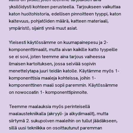
yksilöidysti kohteen perusteella. Tarjoukseen vaikuttaa
katon huoltohistoria, edellisen pinnoitteen tyyppi, katon
kaltevuus, pohjatöiden määrä, katteen materiaali,
ympäristö, sijainti ynnä muut asiat.
Yleisesti käytössämme on kuumapainepesu ja 2-
komponenttimaalit, mutta aivan kaikille katto tyypeille
se ei sovi, joten teemme aina tarjous vaiheessa
ilmaisen kartoituksen, jossa selviää sopivin
menettelytapa juuri teidän katolle. Käytämme myös 1-
komponenttisia maaleja kohteissa, joihin 1-
komponenttinen maali sopii paremmin. Käytössämme
on nowocoatin 1- komponenttipinnoite.
Teemme maalauksia myös perinteisellä
maalaustekniikalla (akryyli- ja alkydimaalit), mutta
siirtymä 2. sukupolven maaleihin on tullut jäädäkseen,
sillä uusi tekniikka on osoittautunut paremman