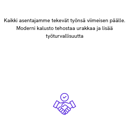
Ammattitaitoiset asentajat
Kaikki asentajamme tekevät työnsä viimeisen päälle.
Moderni kalusto tehostaa urakkaa ​ja lisää
työturvallisuutta
Rehellisyys maan perii