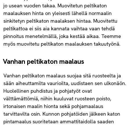
jo usean vuoden takaa. Muovitetun peltikaton
maalauksen hinta on yleisesti lähellä normaalin
sinkitetyn peltikaton maalaksen hintaa. Muovitettu
peltikattoa ei siis aia kannata vaihtaa vaan tehdä
pinnoitus menetelmällä, joka kestää aikaa. Teemme
myös muovitetu peltikaton maalauksen takuutyönä.
Vanhan peltikaton maalaus
Vanhan peltikaton maalaus suojaa sitä ruosteelta ja
sään aiheuttamilta vaurioilta, uudistaen sen ulkonäön.
Huolellinen puhdistus ja pohjatyöt ovat
välttämättömiä, niihin kuuluvat ruosteen poisto,
irtonaisen maalin hionta sekä pohjamaalaus
tarvittavilta osin. Kunnon pohjatöiden jälkeen katon
pintamaalus suoritetaan ammattitaidolla saaden