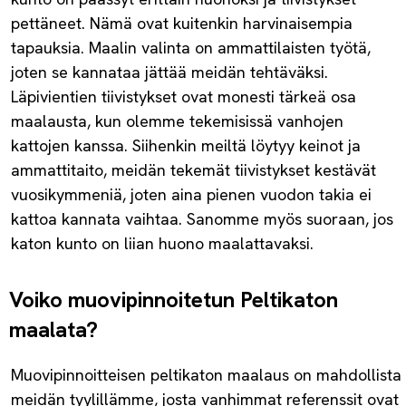
pettäneet. Nämä ovat kuitenkin harvinaisempia
tapauksia. Maalin valinta on ammattilaisten työtä,
joten se kannataa jättää meidän tehtäväksi.
Läpivientien tiivistykset ovat monesti tärkeä osa
maalausta, kun olemme tekemisissä vanhojen
kattojen kanssa. Siihenkin meiltä löytyy keinot ja
ammattitaito, meidän tekemät tiivistykset kestävät
vuosikymmeniä, joten aina pienen vuodon takia ei
kattoa kannata vaihtaa. Sanomme myös suoraan, jos
katon kunto on liian huono maalattavaksi.
Voiko muovipinnoitetun Peltikaton
maalata?
Muovipinnoitteisen peltikaton maalaus on mahdollista
meidän tyylillämme, josta vanhimmat referenssit ovat