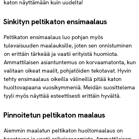
katon näyttämään kuin uudelta!
Sinkityn peltikaton ensimaalaus
Peltikaton ensimaalaus luo pohjan myös
tulevaisuuden maalauksille, joten sen onnistuminen
on erittäin tärkeää ja vaatii erityistä huomiota.
Ammattilaisen asiantuntemus on korvaamatonta, kun
valitaan oikeat maalit, pohjatöiden tekotavat. Hyvin
tehty ensimaalaus oikeilla välineillä pitää katon
huoltovapaana vuosikymmeniä. Meidän suosittelema
tyyli myös näyttää esteettisesti erittäin hyvältä.
Pinnoitetun peltikaton maalaus
Aiemmin maalatun peltikaton huoltomaalaus on
haastavaa ja vaatii erikoisosaamista. Ammattilaisen