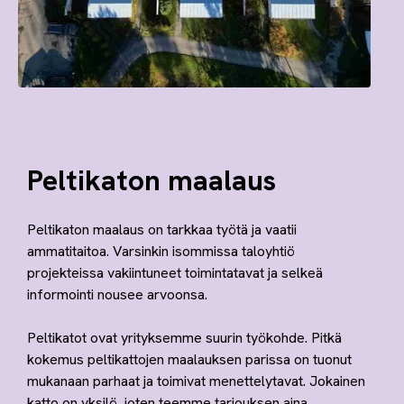
Peltikaton maalaus
Peltikaton maalaus on tarkkaa työtä ja vaatii
ammatitaitoa. Varsinkin isommissa taloyhtiö
projekteissa vakiintuneet toimintatavat ja selkeä
informointi nousee arvoonsa.
Peltikatot ovat yrityksemme suurin työkohde. Pitkä
kokemus peltikattojen maalauksen parissa on tuonut
mukanaan parhaat ja toimivat menettelytavat. Jokainen
katto on yksilö, joten teemme tarjouksen aina