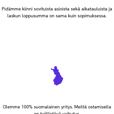
Pidämme kiinni sovituista asioista sekä aikatauluista ja
laskun loppusumma on sama kuin sopimuksessa.
Vastuullisesti kotimainen
Olemme 100% suomalainen yritys. Meiltä ostamisella
on työllistävä vaikutus.