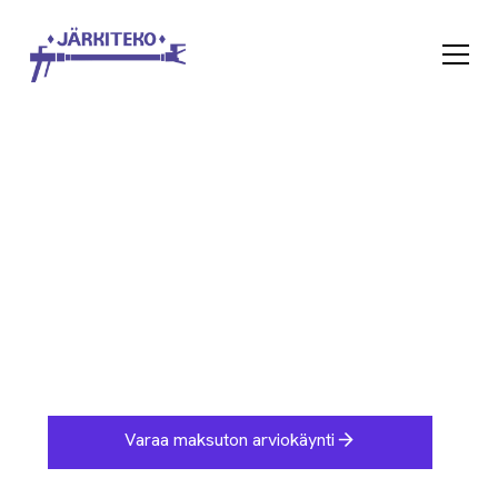
Peltikaton maalaus Hyvinkää
Varaa maksuton arviokäynti