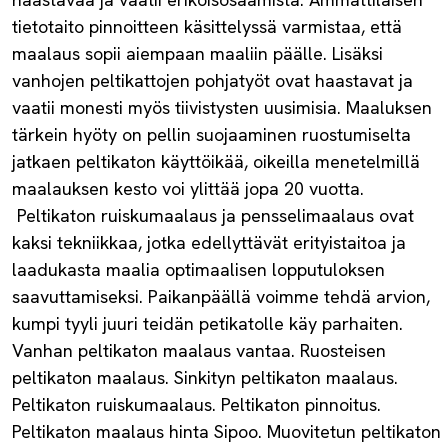
tietotaito pinnoitteen käsittelyssä varmistaa, että
maalaus sopii aiempaan maaliin päälle. Lisäksi
vanhojen peltikattojen pohjatyöt ovat haastavat ja
vaatii monesti myös tiivistysten uusimisia. Maaluksen
tärkein hyöty on pellin suojaaminen ruostumiselta
jatkaen peltikaton käyttöikää, oikeilla menetelmillä
maalauksen kesto voi ylittää jopa 20 vuotta.
Peltikaton ruiskumaalaus ja pensselimaalaus ovat
kaksi tekniikkaa, jotka edellyttävät erityistaitoa ja
laadukasta maalia optimaalisen lopputuloksen
saavuttamiseksi. Paikanpäällä voimme tehdä arvion,
kumpi tyyli juuri teidän petikatolle käy parhaiten.
Vanhan peltikaton maalaus vantaa. Ruosteisen
peltikaton maalaus. Sinkityn peltikaton maalaus.
Peltikaton ruiskumaalaus. Peltikaton pinnoitus.
Peltikaton maalaus hinta Sipoo. Muovitetun peltikaton