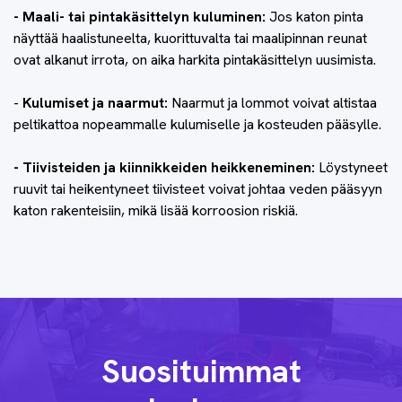
- Maali- tai pintakäsittelyn kuluminen:
Jos katon pinta
näyttää haalistuneelta, kuorittuvalta tai maalipinnan reunat
ovat alkanut irrota, on aika harkita pintakäsittelyn uusimista.
-
Kulumiset ja naarmut:
Naarmut ja lommot voivat altistaa
peltikattoa nopeammalle kulumiselle ja kosteuden pääsylle.
- Tiivisteiden ja kiinnikkeiden heikkeneminen:
Löystyneet
ruuvit tai heikentyneet tiivisteet voivat johtaa veden pääsyyn
katon rakenteisiin, mikä lisää korroosion riskiä.
Suosituimmat