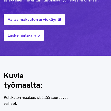
asiakkaillemme erittäin tasokasta työnjälkeä järkihintaan.
Varaa maksuton arviokäynti!
Laske hinta-arvio
Kuvia
työmaalta:
Peltikaton maalaus sisältää seuraavat
vaiheet: