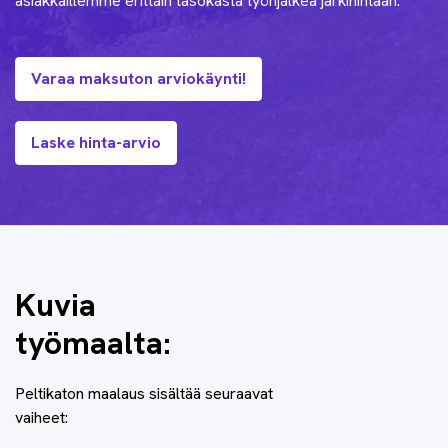
asiakkaillemme erittäin tasokasta työnjälkeä järkihintaan.
Varaa maksuton arviokäynti!
Laske hinta-arvio
Kuvia
työmaalta:
Peltikaton maalaus sisältää seuraavat
vaiheet: