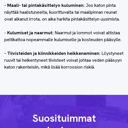
- Maali- tai pintakäsittelyn kuluminen:
Jos katon pinta
näyttää haalistuneelta, kuorittuvalta tai maalipinnan reunat
ovat alkanut irrota, on aika harkita pintakäsittelyn uusimista.
-
Kulumiset ja naarmut:
Naarmut ja lommot voivat altistaa
peltikattoa nopeammalle kulumiselle ja kosteuden pääsylle.
- Tiivisteiden ja kiinnikkeiden heikkeneminen:
Löystyneet
ruuvit tai heikentyneet tiivisteet voivat johtaa veden pääsyyn
katon rakenteisiin, mikä lisää korroosion riskiä.
Suosituimmat