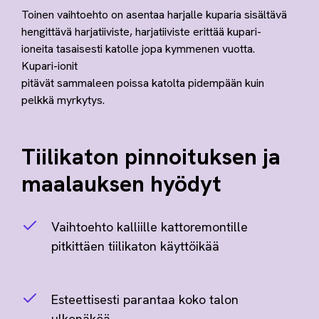
Toinen vaihtoehto on asentaa harjalle kuparia sisältävä
hengittävä harjatiiviste, harjatiiviste erittää kupari-
ioneita tasaisesti katolle jopa kymmenen vuotta.
Kupari-ionit
pitävät sammaleen poissa katolta pidempään kuin
pelkkä myrkytys.
Tiilikaton pinnoituksen ja
maalauksen hyödyt
Vaihtoehto kalliille kattoremontille
pitkittäen tiilikaton käyttöikää
Esteettisesti parantaa koko talon
ulkonäköä