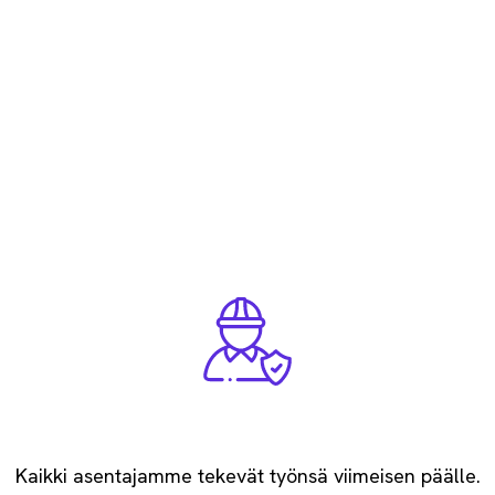
Katso referenssit
Ammattitaitoiset asentajat
Kaikki asentajamme tekevät työnsä viimeisen päälle.