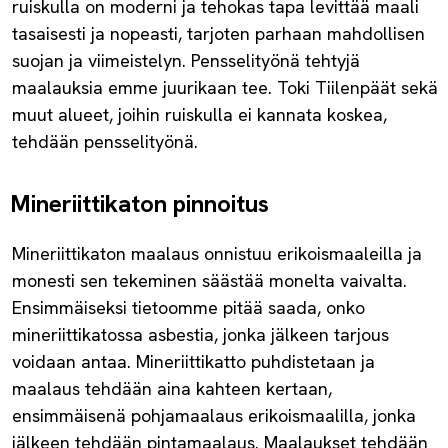
ruiskulla on moderni ja tehokas tapa levittää maali
tasaisesti ja nopeasti, tarjoten parhaan mahdollisen
suojan ja viimeistelyn. Pensselityönä tehtyjä
maalauksia emme juurikaan tee. Toki Tiilenpäät sekä
muut alueet, joihin ruiskulla ei kannata koskea,
tehdään pensselityönä.
Mineriittikaton pinnoitus
Mineriittikaton maalaus onnistuu erikoismaaleilla ja
monesti sen tekeminen säästää monelta vaivalta.
Ensimmäiseksi tietoomme pitää saada, onko
mineriittikatossa asbestia, jonka jälkeen tarjous
voidaan antaa. Mineriittikatto puhdistetaan ja
maalaus tehdään aina kahteen kertaan,
ensimmäisenä pohjamaalaus erikoismaalilla, jonka
jälkeen tehdään pintamaalaus. Maalaukset tehdään