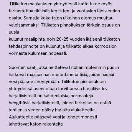
Tiilikaton maalauksen yhteydessä katto tulee myös
tarkastettua rikkinäisten tiilten- ja vuotavien läpivientien
osalta. Samalla koko talon ulkoinen olemus muuttuu
valoisammaksi. Tiilikaton pinnoituksen tärkein osuus on
uusia
kulunut maalipinta. noin 20-25 vuoden ikäisenä tiilikaton
tehdaspinnoite on kulunut ja tiilikatto alkaa korroosion
voimasta kulumaan nopeasti.
Suomen säät, jotka heittelevät nollan molemmin puolin
halkovat maalipinnan menettäneitä tiiliä, joiden sisään
vesi pääsee imeytymään. Tiilikaton pinnoituksen
yhteydessä asennetaan tarvittaessa harjatiiviste,
harjatiivisteitä on kahdenlaisia, normaaleja
hengittäviä harjatiivisteitä, joiden tarkoitus on estää
lehtien ja veden pääsy harjalta alukatteelle.
Alukatteelle pääsevä vesi ja lehdet monesti
lahottavat katon rakenteita.