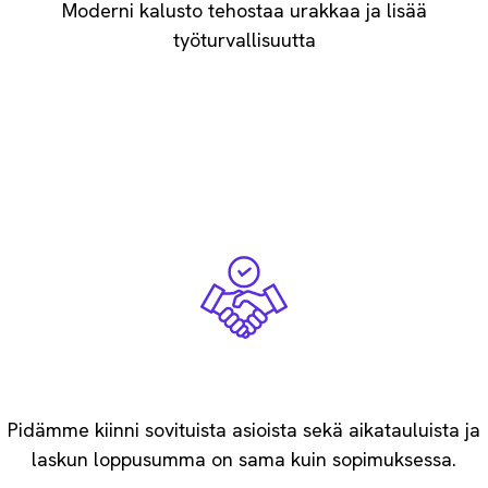
Moderni kalusto tehostaa urakkaa ​ja lisää
työturvallisuutta
Rehellisyys maan perii
Pidämme kiinni sovituista asioista sekä aikatauluista ja
laskun loppusumma on sama kuin sopimuksessa.