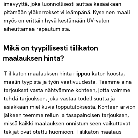
imevyyttä, joka luonnollisesti auttaa kesäaikaan
pitämään yläkerrokset viileämpänä. Kyseinen maali
myös on erittäin hyvä kestämään UV-valon
aiheuttamaa rapautumista.
Mikä on tyypillisesti tiilikaton
maalauksen hinta?
Tiilikaton maalauksen hinta riippuu katon koosta,
maalin tyypistä ja työn vaativuudesta. Teemme aina
tarjoukset vasta nähtyämme kohteen, jotta voimme
tehdä tarjouksen, joka vastaa todellisuutta ja
asiakkaan mielikuvia lopputuloksesta. Kohteen arvion
jälkeen teemme reilun ja tasapainoisen tarjouksen,
missä kaikki maalauksen onnistumiseen vaikuttavat
tekijät ovat otettu huomioon. Tiilikaton maalaus