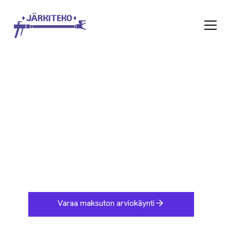
Tiilikaton pinnoitus Loviisa
Varaa maksuton arviokäynti