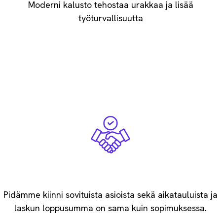
Moderni kalusto tehostaa urakkaa ​ja lisää
työturvallisuutta
Rehellisyys maan perii
Pidämme kiinni sovituista asioista sekä aikatauluista ja
laskun loppusumma on sama kuin sopimuksessa.