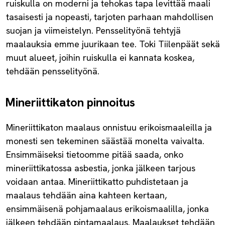
ruiskulla on moderni ja tehokas tapa levittää maali
tasaisesti ja nopeasti, tarjoten parhaan mahdollisen
suojan ja viimeistelyn. Pensselityönä tehtyjä
maalauksia emme juurikaan tee. Toki Tiilenpäät sekä
muut alueet, joihin ruiskulla ei kannata koskea,
tehdään pensselityönä.
Mineriittikaton pinnoitus
Mineriittikaton maalaus onnistuu erikoismaaleilla ja
monesti sen tekeminen säästää monelta vaivalta.
Ensimmäiseksi tietoomme pitää saada, onko
mineriittikatossa asbestia, jonka jälkeen tarjous
voidaan antaa. Mineriittikatto puhdistetaan ja
maalaus tehdään aina kahteen kertaan,
ensimmäisenä pohjamaalaus erikoismaalilla, jonka
jälkeen tehdään pintamaalaus. Maalaukset tehdään