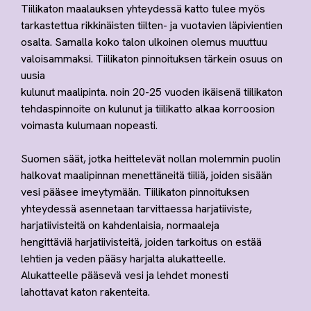
Tiilikaton maalauksen yhteydessä katto tulee myös
tarkastettua rikkinäisten tiilten- ja vuotavien läpivientien
osalta. Samalla koko talon ulkoinen olemus muuttuu
valoisammaksi. Tiilikaton pinnoituksen tärkein osuus on
uusia
kulunut maalipinta. noin 20-25 vuoden ikäisenä tiilikaton
tehdaspinnoite on kulunut ja tiilikatto alkaa korroosion
voimasta kulumaan nopeasti.
Suomen säät, jotka heittelevät nollan molemmin puolin
halkovat maalipinnan menettäneitä tiiliä, joiden sisään
vesi pääsee imeytymään. Tiilikaton pinnoituksen
yhteydessä asennetaan tarvittaessa harjatiiviste,
harjatiivisteitä on kahdenlaisia, normaaleja
hengittäviä harjatiivisteitä, joiden tarkoitus on estää
lehtien ja veden pääsy harjalta alukatteelle.
Alukatteelle pääsevä vesi ja lehdet monesti
lahottavat katon rakenteita.