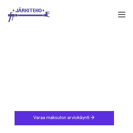
Tiilikaton pinnoitus Tuusula
Varaa maksuton arviokäynti