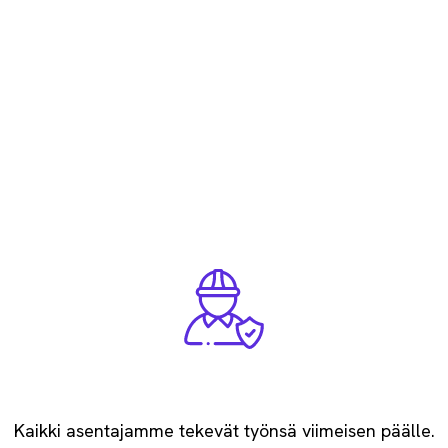
Katso referenssit
Ammattitaitoiset asentajat
Kaikki asentajamme tekevät työnsä viimeisen päälle.