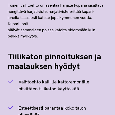
Toinen vaihtoehto on asentaa harjalle kuparia sisältävä
hengittävä harjatiiviste, harjatiiviste erittää kupari-
ioneita tasaisesti katolle jopa kymmenen vuotta.
Kupari-ionit
pitävät sammaleen poissa katolta pidempään kuin
pelkkä myrkytys.
Tiilikaton pinnoituksen ja
maalauksen hyödyt
Vaihtoehto kalliille kattoremontille
pitkittäen tiilikaton käyttöikää
Esteettisesti parantaa koko talon
ulkonäköä