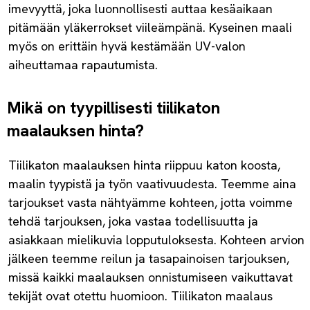
imevyyttä, joka luonnollisesti auttaa kesäaikaan
pitämään yläkerrokset viileämpänä. Kyseinen maali
myös on erittäin hyvä kestämään UV-valon
aiheuttamaa rapautumista.
Mikä on tyypillisesti tiilikaton
maalauksen hinta?
Tiilikaton maalauksen hinta riippuu katon koosta,
maalin tyypistä ja työn vaativuudesta. Teemme aina
tarjoukset vasta nähtyämme kohteen, jotta voimme
tehdä tarjouksen, joka vastaa todellisuutta ja
asiakkaan mielikuvia lopputuloksesta. Kohteen arvion
jälkeen teemme reilun ja tasapainoisen tarjouksen,
missä kaikki maalauksen onnistumiseen vaikuttavat
tekijät ovat otettu huomioon. Tiilikaton maalaus